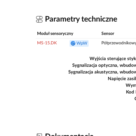
Parametry techniczne
Moduł sensoryczny
Sensor
MS-15.DK
Półprzewodnikow
WpW
Wyjścia sterujące sty
Sygnalizacja optyczna, wbudo
Sygnalizacja akustyczna, wbudo
Napięcie zasi
Wym
Kod