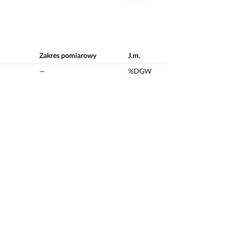
Zakres pomiarowy
J.m.
—
%DGW