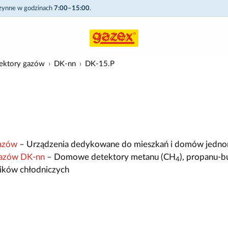
czynne w godzinach
7:00–15:00
.
ktory gazów
DK-nn
DK-15.P
azów
– Urządzenia dedykowane do mieszkań i domów jedno
azów DK-nn
– Domowe detektory metanu (CH
), propanu-b
4
ników chłodniczych