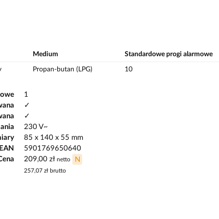
Medium
Standardowe progi alarmowe
y
Propan-butan (LPG)
10
kowe
1
wana
✓
wana
✓
lania
230 V~
iary
85 x 140 x 55 mm
 EAN
5901769650640
Cena
209,00 zł
N
netto
257,07 zł
brutto