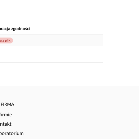
aracja zgodności
erz plik
FIRMA
firmie
ntakt
boratorium