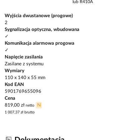
lub R410A
Wyjścia dwustanowe (progowe)
2
Sygnalizacja optyczna, wbudowana
✓
Komunikacja alarmowa progowa
✓
Napięcie zasilania
Zasilane z systemu
Wymiary
110 x 140 x 55 mm
Kod EAN
5901769655096
Cena
819,00 zł
N
netto
1 007,37 zł
brutto