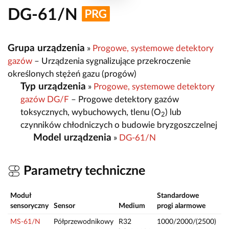
DG-61/N
Grupa urządzenia
»
Progowe, systemowe detektory
gazów
– Urządzenia sygnalizujące przekroczenie
określonych stężeń gazu (progów)
Typ urządzenia
»
Progowe, systemowe detektory
gazów DG/F
– Progowe detektory gazów
toksycznych, wybuchowych, tlenu (O
) lub
2
czynników chłodniczych o budowie bryzgoszczelnej
Model urządzenia
»
DG-61/N
Parametry techniczne
Moduł
Standardowe
Za
sensoryczny
Sensor
Medium
progi alarmowe
p
MS-61/N
Półprzewodnikowy
R32
1000/2000/(2500)
—