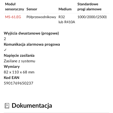
Moduł
Standardowe
Za
sensoryczny
Sensor
Medium
progi alarmowe
p
MS-61.EG
Półprzewodnikowy
R32
1000/2000/(2500)
—
lub R410A
Wyjścia dwustanowe (progowe)
2
Komunikacja alarmowa progowa
✓
Napięcie zasilania
Zasilane z systemu
Wymiary
82 x 110 x 68 mm
Kod EAN
5901769650237
Dokumentacja