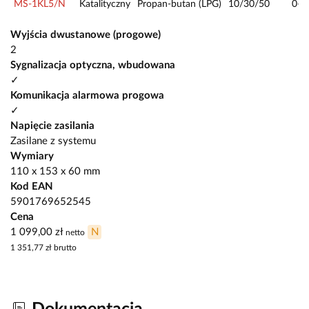
MS-1KL5/N
Katalityczny
Propan-butan (LPG)
10/30/50
0—
Wyjścia dwustanowe (progowe)
2
Sygnalizacja optyczna, wbudowana
✓
Komunikacja alarmowa progowa
✓
Napięcie zasilania
Zasilane z systemu
Wymiary
110 x 153 x 60 mm
Kod EAN
5901769652545
Cena
1 099,00 zł
N
netto
1 351,77 zł
brutto