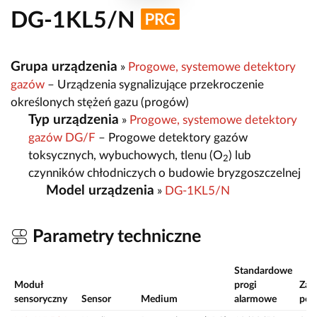
DG-1KL5/N
Grupa urządzenia
»
Progowe, systemowe detektory
gazów
– Urządzenia sygnalizujące przekroczenie
określonych stężeń gazu (progów)
Typ urządzenia
»
Progowe, systemowe detektory
gazów DG/F
– Progowe detektory gazów
toksycznych, wybuchowych, tlenu (O
) lub
2
czynników chłodniczych o budowie bryzgoszczelnej
Model urządzenia
»
DG-1KL5/N
Parametry techniczne
Standardowe
Moduł
progi
Zak
sensoryczny
Sensor
Medium
alarmowe
pom