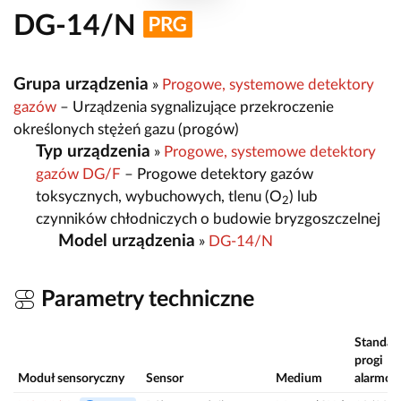
DG-14/N
Grupa urządzenia
»
Progowe, systemowe detektory
gazów
– Urządzenia sygnalizujące przekroczenie
określonych stężeń gazu (progów)
Typ urządzenia
»
Progowe, systemowe detektory
gazów DG/F
– Progowe detektory gazów
toksycznych, wybuchowych, tlenu (O
) lub
2
czynników chłodniczych o budowie bryzgoszczelnej
Model urządzenia
»
DG-14/N
Parametry techniczne
Standa
progi
Moduł sensoryczny
Sensor
Medium
alarmo