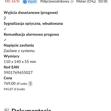
MS-14/N
Półprzewodnikowy
Metan (CH
)
10/30/(
WpW
4
Wyjścia dwustanowe (progowe)
2
Sygnalizacja optyczna, wbudowana
✓
Komunikacja alarmowa progowa
✓
Napięcie zasilania
Zasilane z systemu
Wymiary
110 x 140 x 55 mm
Kod EAN
5901769655027
Cena
769,00 zł
S
netto
945,87 zł
brutto