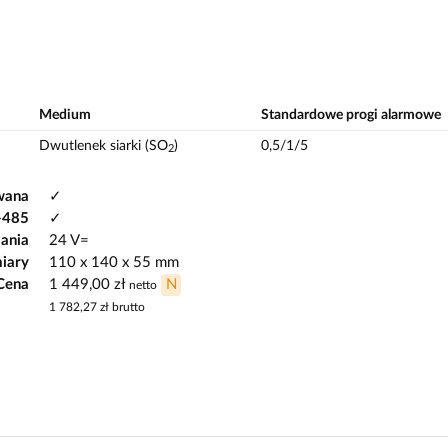
Medium
Standardowe progi alarmowe
Dwutlenek siarki (SO
)
0,5/1/5
2
wana
✓
-485
✓
lania
24 V=
iary
110 x 140 x 55 mm
Cena
1 449,00 zł
N
netto
1 782,27 zł
brutto