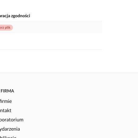
aracja zgodności
erz plik
FIRMA
firmie
ntakt
boratorium
darzenia