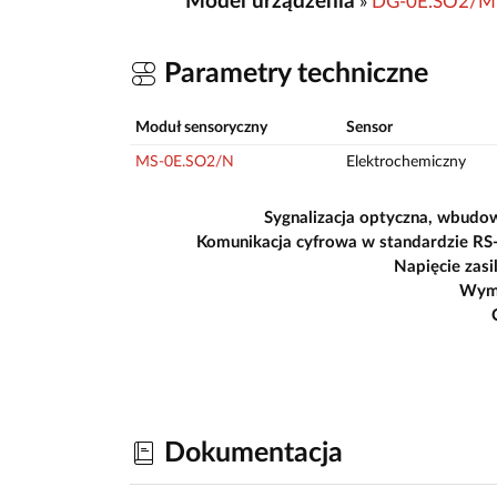
Model urządzenia
»
DG-0E.SO2/M
Parametry techniczne
Moduł sensoryczny
Sensor
MS-0E.SO2/N
Elektrochemiczny
Sygnalizacja optyczna, wbudo
Komunikacja cyfrowa w standardzie RS
Napięcie zasi
Wym
Dokumentacja