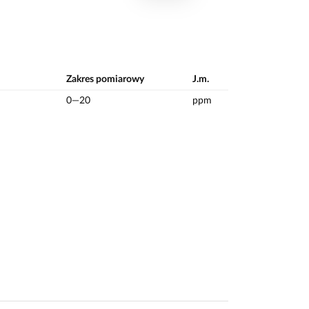
Zakres pomiarowy
J.m.
0—20
ppm