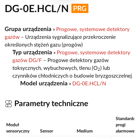
DG-0E.HCL/N
Grupa urządzenia
»
Progowe, systemowe detektory
gazów
– Urządzenia sygnalizujące przekroczenie
określonych stężeń gazu (progów)
Typ urządzenia
»
Progowe, systemowe detektory
gazów DG/F
– Progowe detektory gazów
toksycznych, wybuchowych, tlenu (O
) lub
2
czynników chłodniczych o budowie bryzgoszczelnej
Model urządzenia
»
DG-0E.HCL/N
Parametry techniczne
Standardow
Moduł
progi
sensoryczny
Sensor
Medium
alarmowe