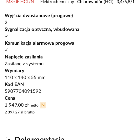
MS-0E.HCL/N
Elektrochemiczny
Chlorowodór (HCl)
3,4/6,8/10
Wyjścia dwustanowe (progowe)
2
Sygnalizacja optyczna, wbudowana
✓
Komunikacja alarmowa progowa
✓
Napięcie zasilania
Zasilane z systemu
Wymiary
110 x 140 x 55 mm
Kod EAN
5907704091592
Cena
1 949,00 zł
N
netto
2 397,27 zł
brutto