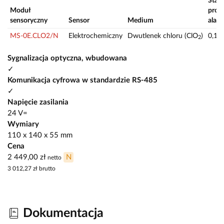
Stan
Moduł
progi
sensoryczny
Sensor
Medium
alar
MS-0E.CLO2/N
Elektrochemiczny
Dwutlenek chloru (ClO
)
0,1/0
2
Sygnalizacja optyczna, wbudowana
✓
Komunikacja cyfrowa w standardzie RS-485
✓
Napięcie zasilania
24 V=
Wymiary
110 x 140 x 55 mm
Cena
2 449,00 zł
N
netto
3 012,27 zł
brutto
Dokumentacja