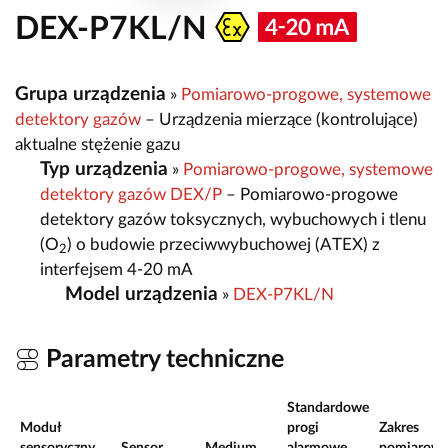
DEX-P7KL/N
Grupa urządzenia
»
Pomiarowo-progowe, systemowe
detektory gazów
– Urządzenia mierzące (kontrolujące)
aktualne stężenie gazu
Typ urządzenia
»
Pomiarowo-progowe, systemowe
detektory gazów DEX/P
– Pomiarowo-progowe
detektory gazów toksycznych, wybuchowych i tlenu
(O
) o budowie przeciwwybuchowej (ATEX) z
2
interfejsem 4-20 mA
Model urządzenia
»
DEX-P7KL/N
Parametry techniczne
Standardowe
Moduł
progi
Zakres
sensoryczny
Sensor
Medium
alarmowe
pomiarow