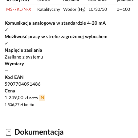
MS-7KL/N-X
Katalityczny
Wodór (H
)
10/30/50
0—100
2
Komunikacja analogowa w standardzie 4-20 mA
✓
Możliwość pracy w strefie zagrożonej wybuchem
✓
Napięcie zasilania
Zasilane z systemu
Wymiary
—
Kod EAN
5907704091486
Cena
1 249,00 zł
N
netto
1 536,27 zł
brutto
Dokumentacja