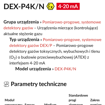
DEX-P4K/N
Grupa urządzenia
»
Pomiarowo-progowe, systemowe
detektory gazów
– Urządzenia mierzące (kontrolujące)
aktualne stężenie gazu
Typ urządzenia
»
Pomiarowo-progowe, systemowe
detektory gazów DEX/P
– Pomiarowo-progowe
detektory gazów toksycznych, wybuchowych i tlenu
(O
) o budowie przeciwwybuchowej (ATEX) z
2
interfejsem 4-20 mA
Model urządzenia
»
DEX-P4K/N
Parametry techniczne
Standardowe
Moduł
progi
Zakres
sensoryczny
Sensor
Medium
alarmowe
pomiarow