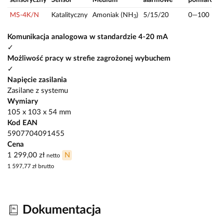
MS-4K/N
Katalityczny
Amoniak (NH
)
5/15/20
0—100
3
Komunikacja analogowa w standardzie 4-20 mA
✓
Możliwość pracy w strefie zagrożonej wybuchem
✓
Napięcie zasilania
Zasilane z systemu
Wymiary
105 x 103 x 54 mm
Kod EAN
5907704091455
Cena
1 299,00 zł
N
netto
1 597,77 zł
brutto
Dokumentacja