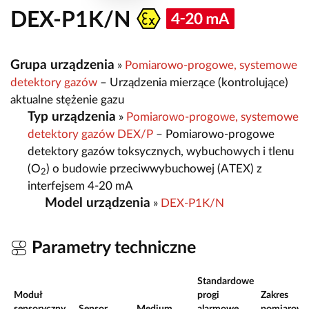
DEX-P1K/N
Grupa urządzenia
»
Pomiarowo-progowe, systemowe
detektory gazów
– Urządzenia mierzące (kontrolujące)
aktualne stężenie gazu
Typ urządzenia
»
Pomiarowo-progowe, systemowe
detektory gazów DEX/P
– Pomiarowo-progowe
detektory gazów toksycznych, wybuchowych i tlenu
(O
) o budowie przeciwwybuchowej (ATEX) z
2
interfejsem 4-20 mA
Model urządzenia
»
DEX-P1K/N
Parametry techniczne
Standardowe
Moduł
progi
Zakres
sensoryczny
Sensor
Medium
alarmowe
pomiarowy