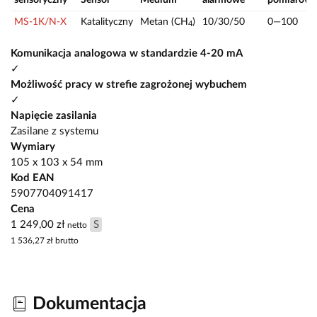
MS-1K/N-X
Katalityczny
Metan (CH
)
10/30/50
0—100
4
Komunikacja analogowa w standardzie 4-20 mA
✓
Możliwość pracy w strefie zagrożonej wybuchem
✓
Napięcie zasilania
Zasilane z systemu
Wymiary
105 x 103 x 54 mm
Kod EAN
5907704091417
Cena
1 249,00 zł
S
netto
1 536,27 zł
brutto
Dokumentacja