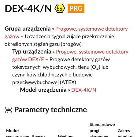
DEX-4K/N
Grupa urządzenia
»
Progowe, systemowe detektory
gazów
– Urządzenia sygnalizujące przekroczenie
określonych stężeń gazu (progów)
Typ urządzenia
»
Progowe, systemowe detektory
gazów DEX/F
– Progowe detektory gazów
toksycznych, wybuchowych, tlenu (O
) lub
2
czynników chłodniczych o budowie
przeciwwybuchowej (ATEX)
Model urządzenia
»
DEX-4K/N
Parametry techniczne
Standardowe
Moduł
progi
Zakres
sensoryczny
Sensor
Medium
alarmowe
pomiarow