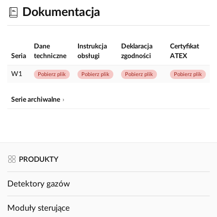
Dokumentacja
Dane
Instrukcja
Deklaracja
Certyfikat
Seria
techniczne
obsługi
zgodności
ATEX
W1
Pobierz plik
Pobierz plik
Pobierz plik
Pobierz plik
Serie archiwalne
PRODUKTY
Detektory gazów
Moduły sterujące