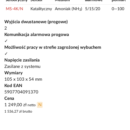
MS-4K/N
Katalityczny
Amoniak (NH
)
5/15/20
0—100
3
Wyjścia dwustanowe (progowe)
2
Komunikacja alarmowa progowa
✓
Możliwość pracy w strefie zagrożonej wybuchem
✓
Napięcie zasilania
Zasilane z systemu
Wymiary
105 x 103 x 54 mm
Kod EAN
5907704091370
Cena
1 249,00 zł
N
netto
1 536,27 zł
brutto