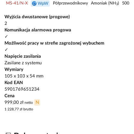
MS-41/N-X
Półprzewodnikowy
Amoniak (NH
)
500/1
WpW
3
Wyjścia dwustanowe (progowe)
2
Komunikacja alarmowa progowa
✓
Możliwość pracy w strefie zagrożonej wybuchem
✓
Napięcie zasilania
Zasilane z systemu
Wymiary
105 x 103 x 54 mm
Kod EAN
5901769651234
Cena
999,00 zł
N
netto
1 228,77 zł
brutto