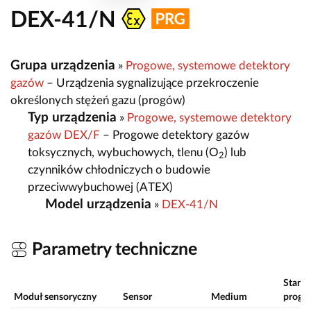
DEX-41/N
Grupa urządzenia
»
Progowe, systemowe detektory
gazów
– Urządzenia sygnalizujące przekroczenie
określonych stężeń gazu (progów)
Typ urządzenia
»
Progowe, systemowe detektory
gazów DEX/F
– Progowe detektory gazów
toksycznych, wybuchowych, tlenu (O
) lub
2
czynników chłodniczych o budowie
przeciwwybuchowej (ATEX)
Model urządzenia
»
DEX-41/N
Parametry techniczne
Stand
Moduł sensoryczny
Sensor
Medium
progi