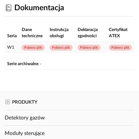
Dokumentacja
Dane
Instrukcja
Deklaracja
Certyfikat
Seria
techniczne
obsługi
zgodności
ATEX
W1
Pobierz plik
Pobierz plik
Pobierz plik
Pobierz plik
Serie archiwalne
PRODUKTY
Detektory gazów
Moduły sterujące