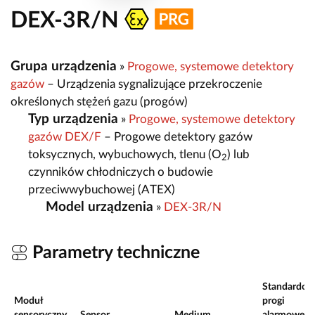
DEX-3R/N
Grupa urządzenia
»
Progowe, systemowe detektory
gazów
– Urządzenia sygnalizujące przekroczenie
określonych stężeń gazu (progów)
Typ urządzenia
»
Progowe, systemowe detektory
gazów DEX/F
– Progowe detektory gazów
toksycznych, wybuchowych, tlenu (O
) lub
2
czynników chłodniczych o budowie
przeciwwybuchowej (ATEX)
Model urządzenia
»
DEX-3R/N
Parametry techniczne
Standardow
Moduł
progi
sensoryczny
Sensor
Medium
alarmowe