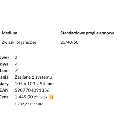
Medium
Standardowe progi alarmowe
Związki organiczne
20/40/50
owe)
2
gowa
✓
chem
✓
lania
Zasilane z systemu
iary
105 x 103 x 54 mm
 EAN
5907704091356
Cena
1 449,00 zł
N
netto
1 782,27 zł
brutto