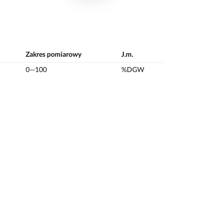
Zakres pomiarowy
J.m.
0—100
%DGW