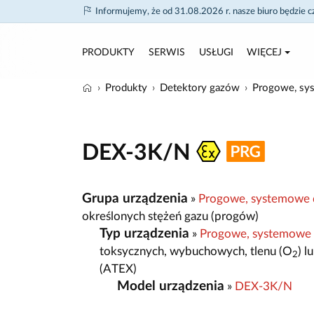
Informujemy, że od 31.08.2026 r. nasze biuro będzie 
PRODUKTY
SERWIS
USŁUGI
WIĘCEJ
Produkty
Detektory gazów
Progowe, sy
DEX-3K/N
Grupa urządzenia
»
Progowe, systemowe 
określonych stężeń gazu (progów)
Typ urządzenia
»
Progowe, systemowe
toksycznych, wybuchowych, tlenu (O
) 
2
(ATEX)
Model urządzenia
»
DEX-3K/N