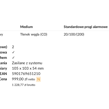
Medium
Standardowe progi alarmowe
wy
Tlenek węgla (CO)
20/100/(200)
owe)
2
gowa
✓
chem
✓
lania
Zasilane z systemu
iary
105 x 103 x 54 mm
 EAN
5901769651210
Cena
999,00 zł
N
netto
1 228,77 zł
brutto