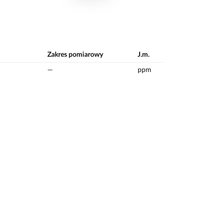
Zakres pomiarowy
J.m.
—
ppm