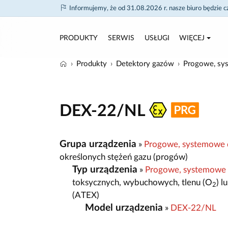
Informujemy, że od 31.08.2026 r. nasze biuro będzie 
PRODUKTY
SERWIS
USŁUGI
WIĘCEJ
Produkty
Detektory gazów
Progowe, sy
DEX-22/NL
Grupa urządzenia
»
Progowe, systemowe 
określonych stężeń gazu (progów)
Typ urządzenia
»
Progowe, systemowe
toksycznych, wybuchowych, tlenu (O
) 
2
(ATEX)
Model urządzenia
»
DEX-22/NL