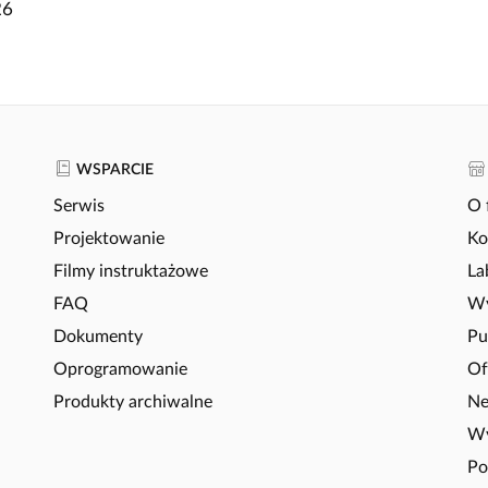
26
WSPARCIE
Serwis
O 
Projektowanie
Ko
Filmy instruktażowe
La
FAQ
Wy
Dokumenty
Pu
Oprogramowanie
Of
Produkty archiwalne
Ne
Wy
Po