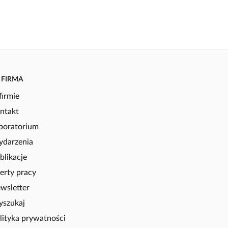
FIRMA
firmie
ntakt
boratorium
darzenia
blikacje
erty pracy
wsletter
szukaj
lityka prywatności