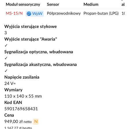
Moduł sensoryczny
Sensor
Medium
ala
MS-15/N
Półprzewodnikowy
Propan-butan (LPG)
10/
WpW
Wyjścia sterujące stykowe
3
Wyjście sterujące "Awaria"
✓
Sygnalizacja optyczna, wbudowana
✓
Sygnalizacja akustyczna, wbudowana
✓
Napięcie zasilania
24 V=
Wymiary
110 x 140 x 55 mm
Kod EAN
5901769658431
Cena
949,00 zł
N
netto
1 167,27 zł
brutto