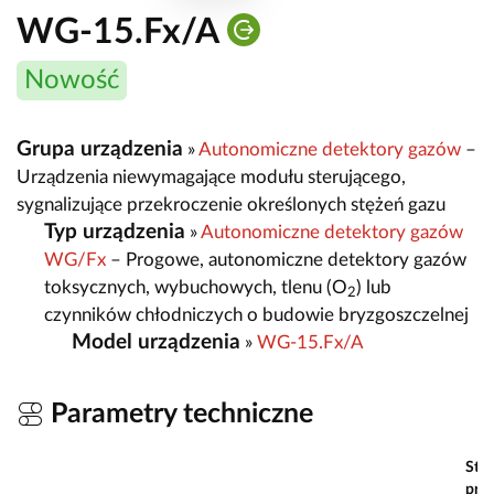
WG-15.Fx/A
Nowość
Grupa urządzenia
»
Autonomiczne detektory gazów
–
Urządzenia niewymagające modułu sterującego,
sygnalizujące przekroczenie określonych stężeń gazu
Typ urządzenia
»
Autonomiczne detektory gazów
WG/Fx
– Progowe, autonomiczne detektory gazów
toksycznych, wybuchowych, tlenu (O
) lub
2
czynników chłodniczych o budowie bryzgoszczelnej
Model urządzenia
»
WG-15.Fx/A
Parametry techniczne
Sta
prog