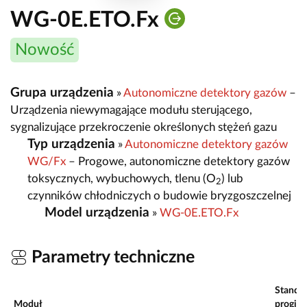
WG-0E.ETO.Fx
Nowość
Grupa urządzenia
»
Autonomiczne detektory gazów
–
Urządzenia niewymagające modułu sterującego,
sygnalizujące przekroczenie określonych stężeń gazu
Typ urządzenia
»
Autonomiczne detektory gazów
WG/Fx
– Progowe, autonomiczne detektory gazów
toksycznych, wybuchowych, tlenu (O
) lub
2
czynników chłodniczych o budowie bryzgoszczelnej
Model urządzenia
»
WG-0E.ETO.Fx
Parametry techniczne
Standa
Moduł
progi