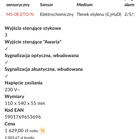
sensoryczny
Sensor
Medium
alarmo
MS-0E.ETO/N
Elektrochemiczny
Tlenek etylenu (C
H
O)
2/5/10
2
4
Wyjścia sterujące stykowe
3
Wyjście sterujące "Awaria"
✓
Sygnalizacja optyczna, wbudowana
✓
Sygnalizacja akustyczna, wbudowana
✓
Napięcie zasilania
230 V~
Wymiary
110 x 140 x 55 mm
Kod EAN
5901769653696
Cena
1 629,00 zł
N
netto
2 003,67 zł
brutto