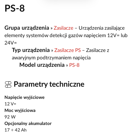
PS-8
Grupa urządzenia
»
Zasilacze
– Urządzenia zasilające
elementy systemów detekcji gazów napięciem 12V= lub
24V=
Typ urządzenia
»
Zasilacze PS
– Zasilacze z
awaryjnym podtrzymaniem napięcia
Model urządzenia
»
PS-8
Parametry techniczne
Napięcie wyjściowe
12 V=
Moc wyjściowa
92 W
Opcjonalny akumulator
17 ÷ 42 Ah