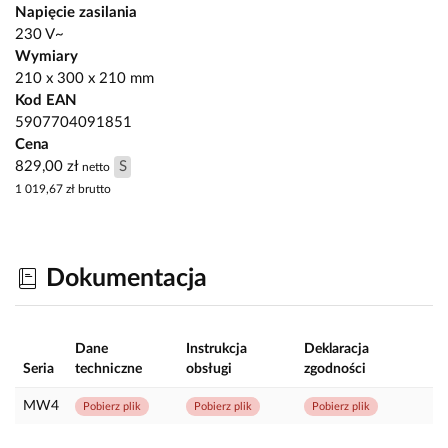
Napięcie zasilania
230 V~
Wymiary
210 x 300 x 210 mm
Kod EAN
5907704091851
Cena
829,00 zł
S
netto
1 019,67 zł
brutto
Dokumentacja
Dane
Instrukcja
Deklaracja
Seria
techniczne
obsługi
zgodności
MW4
Pobierz plik
Pobierz plik
Pobierz plik