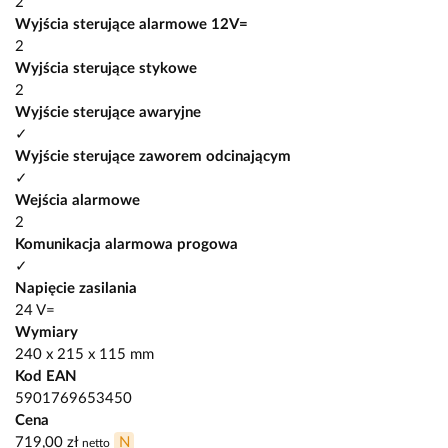
2
Wyjścia sterujące alarmowe 12V=
2
Wyjścia sterujące stykowe
2
Wyjście sterujące awaryjne
✓
Wyjście sterujące zaworem odcinającym
✓
Wejścia alarmowe
2
Komunikacja alarmowa progowa
✓
Napięcie zasilania
24 V=
Wymiary
240 x 215 x 115 mm
Kod EAN
5901769653450
Cena
719,00 zł
N
netto