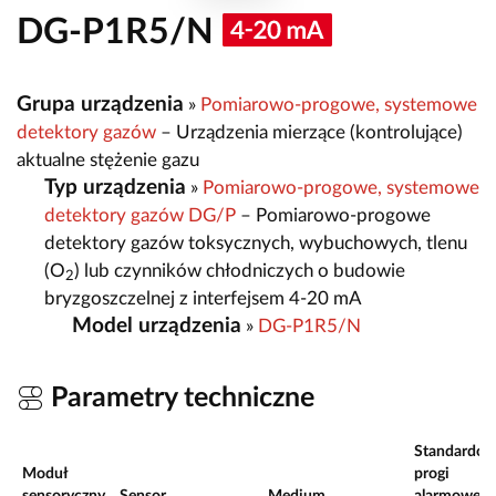
DG-P1R5/N
Grupa urządzenia
»
Pomiarowo-progowe, systemowe
detektory gazów
– Urządzenia mierzące (kontrolujące)
aktualne stężenie gazu
Typ urządzenia
»
Pomiarowo-progowe, systemowe
detektory gazów DG/P
– Pomiarowo-progowe
detektory gazów toksycznych, wybuchowych, tlenu
(O
) lub czynników chłodniczych o budowie
2
bryzgoszczelnej z interfejsem 4-20 mA
Model urządzenia
»
DG-P1R5/N
Parametry techniczne
Standardo
Moduł
progi
sensoryczny
Sensor
Medium
alarmowe