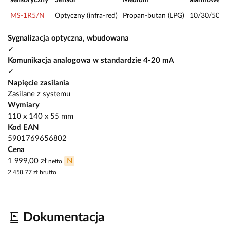
MS-1R5/N
Optyczny (infra-red)
Propan-butan (LPG)
10/30/50
Sygnalizacja optyczna, wbudowana
✓
Komunikacja analogowa w standardzie 4-20 mA
✓
Napięcie zasilania
Zasilane z systemu
Wymiary
110 x 140 x 55 mm
Kod EAN
5901769656802
Cena
1 999,00 zł
N
netto
2 458,77 zł
brutto
Dokumentacja