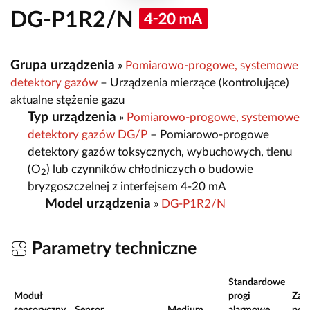
DG-P1R2/N
Grupa urządzenia
»
Pomiarowo-progowe, systemowe
detektory gazów
– Urządzenia mierzące (kontrolujące)
aktualne stężenie gazu
Typ urządzenia
»
Pomiarowo-progowe, systemowe
detektory gazów DG/P
– Pomiarowo-progowe
detektory gazów toksycznych, wybuchowych, tlenu
(O
) lub czynników chłodniczych o budowie
2
bryzgoszczelnej z interfejsem 4-20 mA
Model urządzenia
»
DG-P1R2/N
Parametry techniczne
Standardowe
Moduł
progi
Zak
sensoryczny
Sensor
Medium
alarmowe
pom