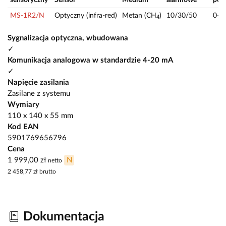
MS-1R2/N
Optyczny (infra-red)
Metan (CH
)
10/30/50
0—1
4
Sygnalizacja optyczna, wbudowana
✓
Komunikacja analogowa w standardzie 4-20 mA
✓
Napięcie zasilania
Zasilane z systemu
Wymiary
110 x 140 x 55 mm
Kod EAN
5901769656796
Cena
1 999,00 zł
N
netto
2 458,77 zł
brutto
Dokumentacja