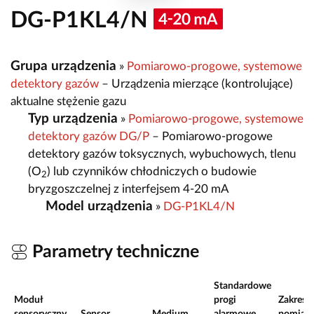
DG-P1KL4/N
Grupa urządzenia
»
Pomiarowo-progowe, systemowe
detektory gazów
– Urządzenia mierzące (kontrolujące)
aktualne stężenie gazu
Typ urządzenia
»
Pomiarowo-progowe, systemowe
detektory gazów DG/P
– Pomiarowo-progowe
detektory gazów toksycznych, wybuchowych, tlenu
(O
) lub czynników chłodniczych o budowie
2
bryzgoszczelnej z interfejsem 4-20 mA
Model urządzenia
»
DG-P1KL4/N
Parametry techniczne
Standardowe
Moduł
progi
Zakres
sensoryczny
Sensor
Medium
alarmowe
pomiar