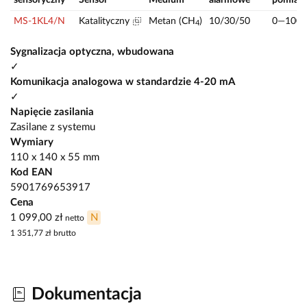
MS-1KL4/N
Katalityczny
Metan (CH
)
10/30/50
0—100
4
Sygnalizacja optyczna, wbudowana
✓
Komunikacja analogowa w standardzie 4-20 mA
✓
Napięcie zasilania
Zasilane z systemu
Wymiary
110 x 140 x 55 mm
Kod EAN
5901769653917
Cena
1 099,00 zł
N
netto
1 351,77 zł
brutto
Dokumentacja