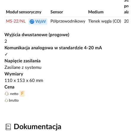
Stan
prog
Moduł sensoryczny
Sensor
Medium
alar
MS-22/NL
Półprzewodnikowy
Tlenek węgla (CO)
20/1
WpW
Wyjścia dwustanowe (progowe)
2
Komunikacja analogowa w standardzie 4-20 mA
✓
Napięcie zasilania
Zasilane z systemu
Wymiary
110 x 153 x 60 mm
Cena
F
netto
brutto
Dokumentacja