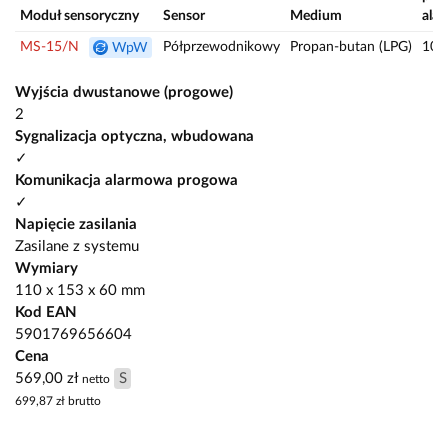
Moduł sensoryczny
Sensor
Medium
ala
MS-15/N
Półprzewodnikowy
Propan-butan (LPG)
10/
WpW
Wyjścia dwustanowe (progowe)
2
Sygnalizacja optyczna, wbudowana
✓
Komunikacja alarmowa progowa
✓
Napięcie zasilania
Zasilane z systemu
Wymiary
110 x 153 x 60 mm
Kod EAN
5901769656604
Cena
569,00 zł
S
netto
699,87 zł
brutto