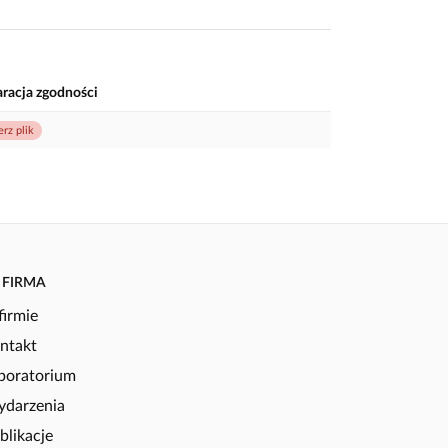
aracja zgodności
erz plik
FIRMA
firmie
ntakt
boratorium
darzenia
blikacje