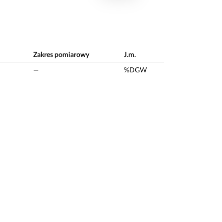
Zakres pomiarowy
J.m.
—
%DGW