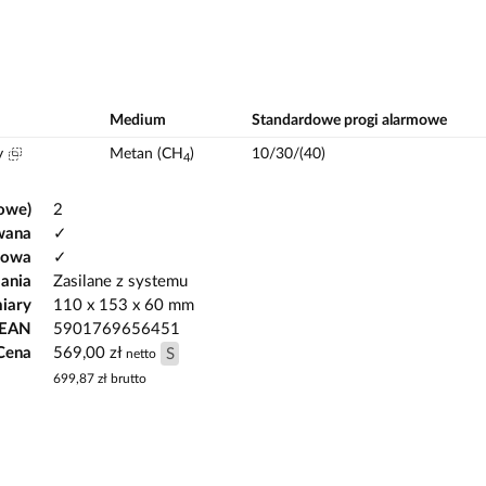
Medium
Standardowe progi alarmowe
y
Metan (CH
)
10/30/(40)
4
owe)
2
wana
✓
gowa
✓
lania
Zasilane z systemu
iary
110 x 153 x 60 mm
 EAN
5901769656451
Cena
569,00 zł
S
netto
699,87 zł
brutto