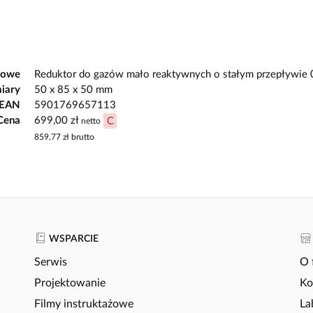
kowe
Reduktor do gazów mało reaktywnych o stałym przepływie 0
iary
50 x 85 x 50 mm
 EAN
5901769657113
Cena
699,00 zł
C
netto
859,77 zł
brutto
WSPARCIE
Serwis
O 
Projektowanie
Ko
Filmy instruktażowe
La