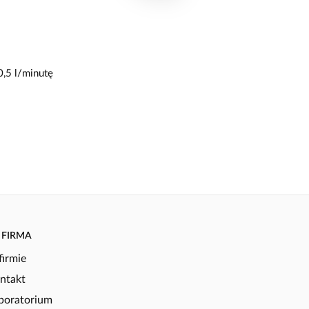
,5 l/minutę
FIRMA
firmie
ntakt
boratorium