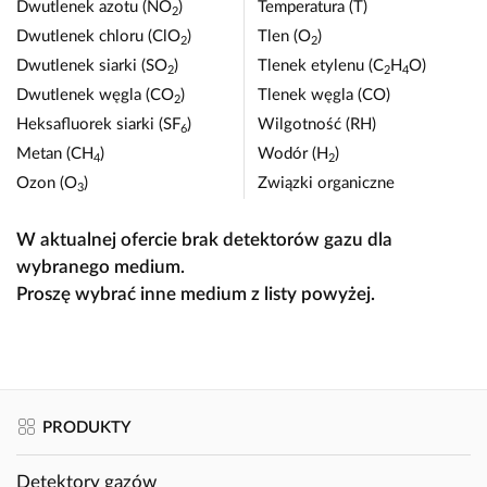
Dwutlenek azotu (NO
)
Temperatura (T)
2
Dwutlenek chloru (ClO
)
Tlen (O
)
2
2
Dwutlenek siarki (SO
)
Tlenek etylenu (C
H
O)
2
2
4
Dwutlenek węgla (CO
)
Tlenek węgla (CO)
2
Heksafluorek siarki (SF
)
Wilgotność (RH)
6
Metan (CH
)
Wodór (H
)
4
2
Ozon (O
)
Związki organiczne
3
W aktualnej ofercie brak detektorów gazu dla
wybranego medium.
Proszę wybrać inne medium z listy powyżej.
PRODUKTY
Detektory gazów