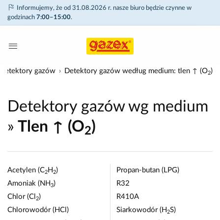
Informujemy, że od 31.08.2026 r. nasze biuro będzie czynne w
godzinach
7:00–15:00
.
Detektory gazów
Detektory gazów według medium: tlen ↑ (O
)
2
Detektory gazów wg medium
»
Tlen ↑ (O
)
2
Acetylen (C
H
)
Propan-butan (LPG)
2
2
Amoniak (NH
)
R32
3
Chlor (Cl
)
R410A
2
Chlorowodór (HCl)
Siarkowodór (H
S)
2