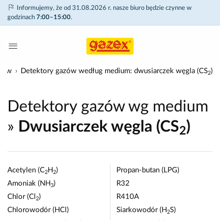
Informujemy, że od 31.08.2026 r. nasze biuro będzie czynne w
godzinach
7:00–15:00
.
azów
Detektory gazów według medium: dwusiarczek węgla (CS
)
2
Detektory gazów wg medium
»
Dwusiarczek węgla (CS
)
2
Acetylen (C
H
)
Propan-butan (LPG)
2
2
Amoniak (NH
)
R32
3
Chlor (Cl
)
R410A
2
Chlorowodór (HCl)
Siarkowodór (H
S)
2