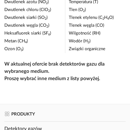
Dwutlenek azotu (NO
)
Temperatura (T)
2
Dwutlenek chloru (ClO
)
Tlen (O
)
2
2
Dwutlenek siarki (SO
)
Tlenek etylenu (C
H
O)
2
2
4
Dwutlenek węgla (CO
)
Tlenek węgla (CO)
2
Heksafluorek siarki (SF
)
Wilgotność (RH)
6
Metan (CH
)
Wodór (H
)
4
2
Ozon (O
)
Związki organiczne
3
W aktualnej ofercie brak detektorów gazu dla
wybranego medium.
Proszę wybrać inne medium z listy powyżej.
PRODUKTY
Detektory gazów